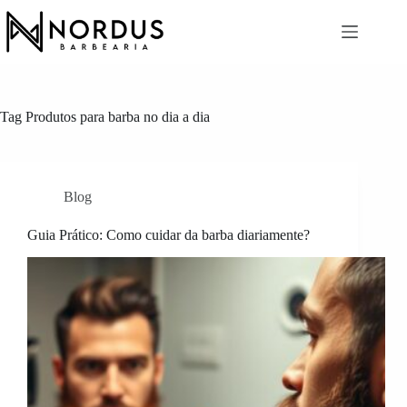
Pular
para
o
conteúdo
Tag
Produtos para barba no dia a dia
Blog
Guia Prático: Como cuidar da barba diariamente?