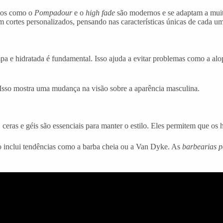
ilos como o
Pompadour
e o
high fade
são modernos e se adaptam a muit
m cortes personalizados, pensando nas características únicas de cada um
mpa e hidratada é fundamental. Isso ajuda a evitar problemas como a al
 Isso mostra uma mudança na visão sobre a aparência masculina.
 ceras e géis são essenciais para manter o estilo. Eles permitem que o
sso inclui tendências como a barba cheia ou a Van Dyke. As
barbearias 