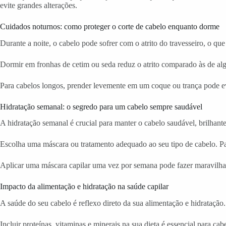
evite grandes alterações.
Cuidados noturnos: como proteger o corte de cabelo enquanto dorme
Durante a noite, o cabelo pode sofrer com o atrito do travesseiro, o q
Dormir em fronhas de cetim ou seda reduz o atrito comparado às de alg
Para cabelos longos, prender levemente em um coque ou trança pode evit
Hidratação semanal: o segredo para um cabelo sempre saudável
A hidratação semanal é crucial para manter o cabelo saudável, brilhant
Escolha uma máscara ou tratamento adequado ao seu tipo de cabelo. Par
Aplicar uma máscara capilar uma vez por semana pode fazer maravilha
Impacto da alimentação e hidratação na saúde capilar
A saúde do seu cabelo é reflexo direto da sua alimentação e hidratação
Incluir proteínas, vitaminas e minerais na sua dieta é essencial para c