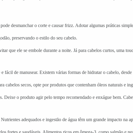
ue pode desmanchar o corte e causar frizz. Adotar algumas práticas simp
odão, preservando o estilo do seu cabelo.
ar que ele se embole durante a noite. Já para cabelos curtos, uma touc
e e fácil de manusear. Existem várias formas de hidratar o cabelo, desd
a cabelos secos, opte por produtos que contenham óleos naturais e ingr
s. Deixe o produto agir pelo tempo recomendado e enxágue bem. Cabel
. Nutrientes adequados e ingestão de água têm um grande impacto na apa
abelos fortes e saudáveis. Alimentos ricos em ômega-3, como salmão e no