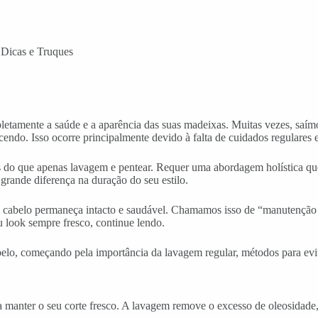
 Dicas e Truques
etamente a saúde e a aparência das suas madeixas. Muitas vezes, saímo
cendo. Isso ocorre principalmente devido à falta de cuidados regulares
ais do que apenas lavagem e pentear. Requer uma abordagem holística q
rande diferença na duração do seu estilo.
de cabelo permaneça intacto e saudável. Chamamos isso de “manutenção d
 look sempre fresco, continue lendo.
belo, começando pela importância da lavagem regular, métodos para evit
a manter o seu corte fresco. A lavagem remove o excesso de oleosidade