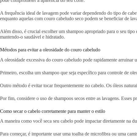
pode comprometer a aparência do seu corte.
A frequência ideal de lavagem pode variar dependendo do tipo de cabel
enquanto aquelas com couro cabeludo seco podem se beneficiar de lav
Além disso, é crucial escolher um shampoo apropriado para o seu tipo d
mantendo-o saudável e hidratado.
Métodos para evitar a oleosidade do couro cabeludo
A oleosidade excessiva do couro cabeludo pode rapidamente arruinar um
Primeiro, escolha um shampoo que seja específico para controle de o
Outro método é evitar tocar frequentemente no cabelo. Os óleos natura
Por fim, considere o uso de shampoos secos entre as lavagens. Esses p
Como secar o cabelo corretamente para manter o estilo
A maneira como você seca seu cabelo pode impactar diretamente na dura
Para começar, é importante usar uma toalha de microfibra ou uma camise