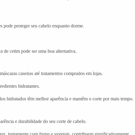
les pode proteger seu cabelo enquanto dorme.
a de cetim pode ser uma boa alternativa.
e máscaras caseiras até tratamentos comprados em lojas.
edientes hidratantes.
os hidratados têm melhor aparência e mantêm o corte por mais tempo.
rência e durabilidade do seu corte de cabelo.
zes, juntamente com frutas e vegetais, contribuem significativamente