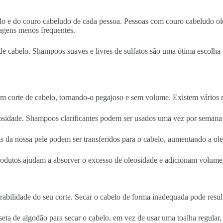
o e do couro cabeludo de cada pessoa. Pessoas com couro cabeludo oleo
agens menos frequentes.
e cabelo. Shampoos suaves e livres de sulfatos são uma ótima escolha p
 corte de cabelo, tornando-o pegajoso e sem volume. Existem vários mé
leosidade. Shampoos clarificantes podem ser usados uma vez por seman
is da nossa pele podem ser transferidos para o cabelo, aumentando a ol
rodutos ajudam a absorver o excesso de oleosidade e adicionam volume,
bilidade do seu corte. Secar o cabelo de forma inadequada pode resulta
ta de algodão para secar o cabelo, em vez de usar uma toalha regular, 